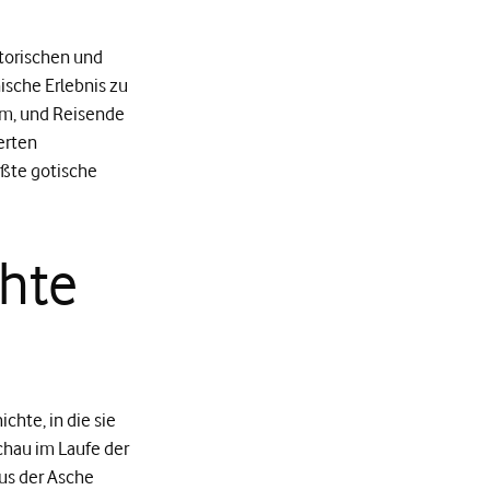
storischen und
nische Erlebnis zu
orm, und Reisende
erten
ößte gotische
chte
chte, in die sie
chau im Laufe der
aus der Asche