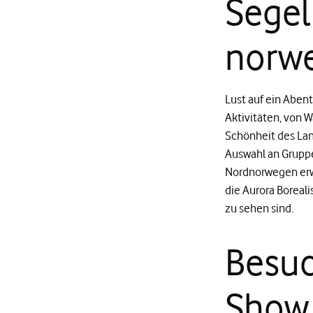
Segel
norwe
Lust auf ein Abe
Aktivitäten, von W
Schönheit des La
Auswahl an Gruppe
Nordnorwegen erwa
die Aurora Boreal
zu sehen sind.
Besuc
Show 