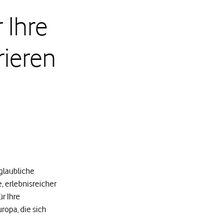
 Ihre
rieren
glaubliche
, erlebnisreicher
r Ihre
ropa, die sich