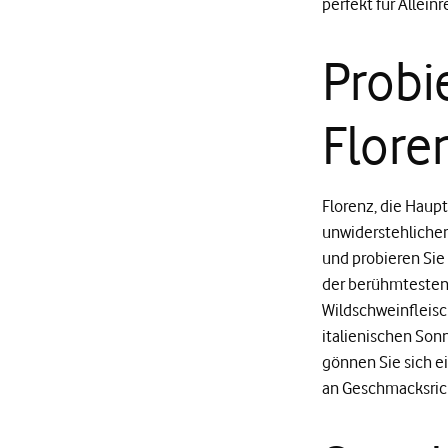
perfekt für Allein
Probi
Flore
Florenz, die Haupt
unwiderstehlicher 
und probieren Sie 
der berühmtesten 
Wildschweinfleisc
italienischen Sonn
gönnen Sie sich ei
an Geschmacksric