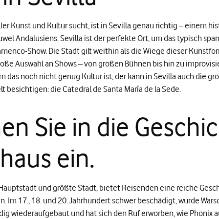
ler Kunst und Kultur sucht, ist in Sevilla genau richtig – einem hi
Juwel Andalusiens. Sevilla ist der perfekte Ort, um das typisch spa
amenco-Show. Die Stadt gilt weithin als die Wiege dieser Kunstf
große Auswahl an Shows – von großen Bühnen bis hin zu improvisi
das noch nicht genug Kultur ist, der kann in Sevilla auch die gr
t besichtigen: die Catedral de Santa María de la Sede.
en Sie in die Geschi
haus ein.
Hauptstadt und größte Stadt, bietet Reisenden eine reiche Geschi
. Im 17., 18. und 20. Jahrhundert schwer beschädigt, wurde Wars
ändig wiederaufgebaut und hat sich den Ruf erworben, wie Phönix 