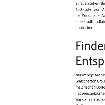
aufzuerstehen. B
150 Stufen zum A
des Warschauer Au
eine Stadtrundfa
entdecken.
Finde
Entsp
Nur wenige Autost
Grafschaften Großb
malerischen Dörfe
mit preisgekrönte
Wandern Sie auf d