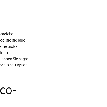
onreiche
de, die die raue
eine große
e. In
 können Sie sogar
ärz am häufigsten
co-