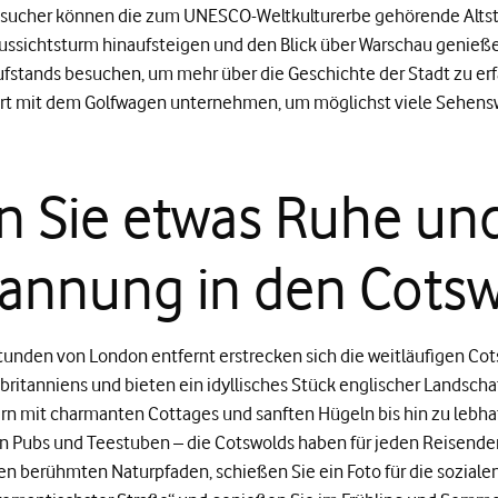
esucher können die zum UNESCO-Weltkulturerbe gehörende Altst
ussichtsturm hinaufsteigen und den Blick über Warschau genie
fstands besuchen, um mehr über die Geschichte der Stadt zu erf
hrt mit dem Golfwagen unternehmen, um möglichst viele Sehens
n Sie etwas Ruhe un
annung in den Cotsw
unden von London entfernt erstrecken sich die weitläufigen Cot
ritanniens und bieten ein idyllisches Stück englischer Landschaf
rn mit charmanten Cottages und sanften Hügeln bis hin zu lebh
n Pubs und Teestuben – die Cotswolds haben für jeden Reisenden
en berühmten Naturpfaden, schießen Sie ein Foto für die soziale