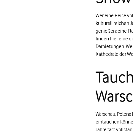
Wer eine Reise vol
kulturell reichen 
genießen: eine Fl
finden hier eine 
Darbietungen. Wem 
Kathedrale der Wel
Tauch
Warsc
Warschau, Polens 
eintauchen können
Jahre fast vollst