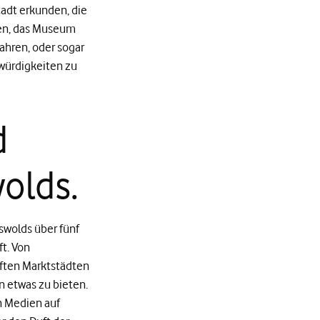
adt erkunden, die
ßen, das Museum
ahren, oder sogar
würdigkeiten zu
d
olds.
swolds über fünf
t. Von
aften Marktstädten
 etwas zu bieten.
n Medien auf