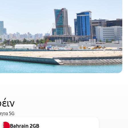
έιν
τητα 5G
Bahrain 2GB