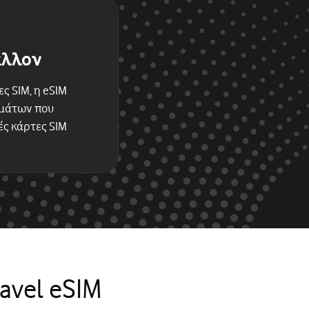
άλλον
ς SIM, η eSIM
μμάτων που
ές κάρτες SIM
avel eSIM