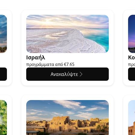
Ισραήλ
Κο
προγράμματα από €7.65
προ
Ανακαλύψτε