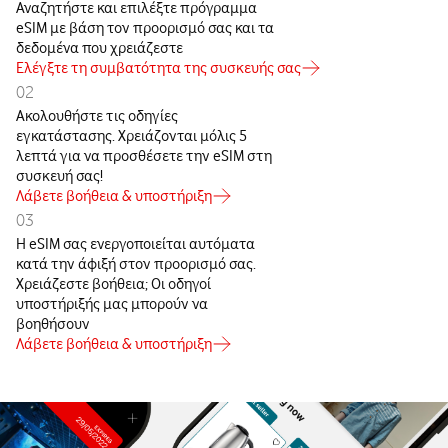
Αναζητήστε και επιλέξτε πρόγραμμα
eSIM με βάση τον προορισμό σας και τα
δεδομένα που χρειάζεστε
Ελέγξτε τη συμβατότητα της συσκευής σας
02
Ακολουθήστε τις οδηγίες
εγκατάστασης. Χρειάζονται μόλις 5
λεπτά για να προσθέσετε την eSIM στη
συσκευή σας!
Λάβετε βοήθεια & υποστήριξη
03
Η eSIM σας ενεργοποιείται αυτόματα
κατά την άφιξή στον προορισμό σας.
Χρειάζεστε βοήθεια; Οι οδηγοί
υποστήριξής μας μπορούν να
βοηθήσουν
Λάβετε βοήθεια & υποστήριξη