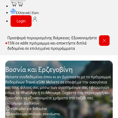
Ελληνικά | Euro
Login
Προσφορά περιορισμένης διάρκειας: Εξοικονομήστε
15% σε κάθε πρόγραμμα και αποκτήστε διπλά
δεδομένα σε επιλεγμένα προγράμματα
Βοσνία και Ερζεγοβίνη
Μείνετε συνδεδεμένοι όπου κι αν βρίσκεστε με το πρόγραμμα
δεδομένων Travel eSIM. Μείνετε σε επαφή με την οικογένεια
και τους φίλους σας μέσω των αγαπημένων σας εφαρμογών
όπως το WhatsApp ή το iMessage. Ξεχάστε την περιαγωγή και
ξεκινήστε να εξοικονομείτε χρήματα στο ταξίδι σας.
Γρήγορο Διαδίκτυο
eSIM μόνο για δεδομένα
Διαθέσιμες επιλογές ανανέωσης