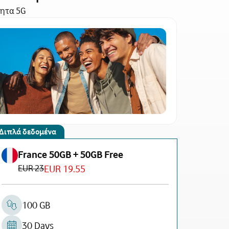
τητα 5G
Διπλά δεδομένα
France 50GB + 50GB Free
EUR 23
EUR 19.55
100 GB
30 Days