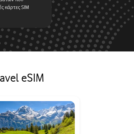
ές κάρτες SIM
avel eSIM