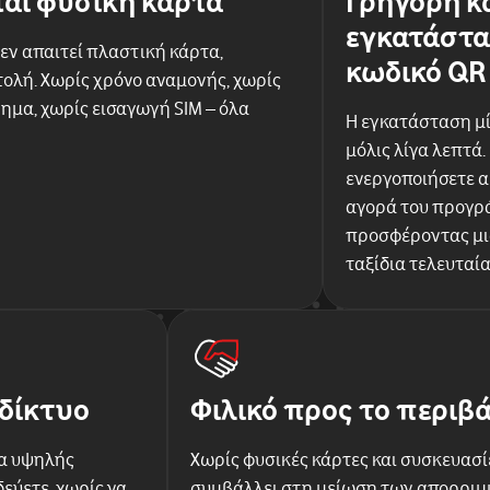
ται φυσική κάρτα
Γρήγορη κ
εγκατάστα
εν απαιτεί πλαστική κάρτα,
κωδικό QR
ολή. Χωρίς χρόνο αναμονής, χωρίς
ημα, χωρίς εισαγωγή SIM – όλα
Η εγκατάσταση μί
μόλις λίγα λεπτά.
ενεργοποιήσετε 
αγορά του προγρά
προσφέροντας μια
ταξίδια τελευταί
δίκτυο
Φιλικό προς το περιβ
α υψηλής
Χωρίς φυσικές κάρτες και συσκευασίε
εύετε, χωρίς να
συμβάλλει στη μείωση των απορρι