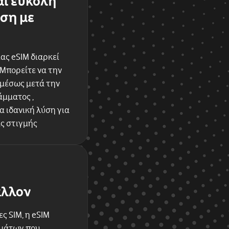
αι εύκολη
ση με
ας eSIM διαρκεί
 Μπορείτε να την
αμέσως μετά την
μματος ,
 ιδανική λύση για
ας στιγμής
άλλον
ς SIM, η eSIM
μμάτων που