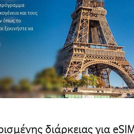
ο πρόγραμμα
κογένεια και τους
ν όπως το
αι ξεκινήστε να
ς
ρισμένης διάρκειας για eSI