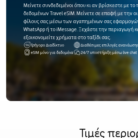
Μείνετε συνδεδεμένοι όπου κι αν βρίσκεστε με τ
δεδομένων Travel eSIM. Μείνετε σε επαφή με την οι
φίλους σας μέσω των αγαπημένων σας εφαρμογώ
WhatsApp ή το iMessage. Ξεχάστε την περιαγωγή κ
εξοικονομείτε χρήματα στο ταξίδι σας.
Γρήγορο Διαδίκτυο
Διαθέσιμες επιλογές ανανέωση
eSIM μόνο για δεδομένα
24/7 υποστήριξη μέσω live chat
Τιμές περιο