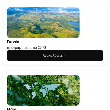
Γκινέα
προγράμματα από €9.78
Ανακαλύψτε
Μάλι