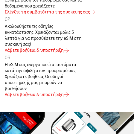
eSIM με βάση τον προορισμό σας και τα
δεδομένα που χρειάζεστε
Ελέγξτε τη συμβατότητα της συσκευής σας
02
Ακολουθήστε τις οδηγίες
εγκατάστασης. Χρειάζονται μόλις 5
λεπτά για να προσθέσετε την eSIM στη
συσκευή σας!
Λάβετε βοήθεια & υποστήριξη
03
Η eSIM σας ενεργοποιείται αυτόματα
κατά την άφιξή στον προορισμό σας.
Χρειάζεστε βοήθεια; Οι οδηγοί
υποστήριξής μας μπορούν να
βοηθήσουν
Λάβετε βοήθεια & υποστήριξη