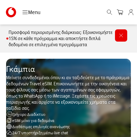
Menu
Προσφορά περιορισμένης διάρκειας: Εξοικονομήστε
15% σε κάθε πρόγραμμα και αποκτήστε διπλά
δεδομένα σε επιλεγμένα προγράμματα
Γκάμπια
Μείνετε συνδεδεμένοι όπου κι αν ταξιδεύετε με το πρόγραμμα
δεδομένων Travel eSIM. Επικοινωνήστε με την οικογένεια και
τους φίλους σας μέσω των αγαπημένων σας εφαρμογών,
όπως το WhatsApp ή το iMessage. Ξεχάστε τις χρεώσεις
περιαγωγής και αρχίστε να εξοικονομείτε χρήματα στα
ταξίδια σας.
Γρήγορο Διαδίκτυο
eSIM μόνο για δεδομένα
Διαθέσιμες επιλογές ανανέωσης
24/7 υποστήριξη μέσω live chat