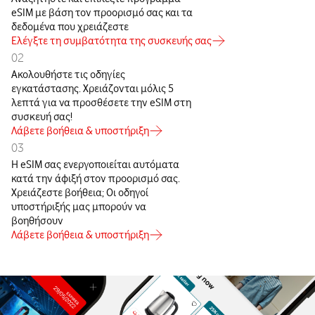
eSIM με βάση τον προορισμό σας και τα
δεδομένα που χρειάζεστε
Ελέγξτε τη συμβατότητα της συσκευής σας
02
Ακολουθήστε τις οδηγίες
εγκατάστασης. Χρειάζονται μόλις 5
λεπτά για να προσθέσετε την eSIM στη
συσκευή σας!
Λάβετε βοήθεια & υποστήριξη
03
Η eSIM σας ενεργοποιείται αυτόματα
κατά την άφιξή στον προορισμό σας.
Χρειάζεστε βοήθεια; Οι οδηγοί
υποστήριξής μας μπορούν να
βοηθήσουν
Λάβετε βοήθεια & υποστήριξη