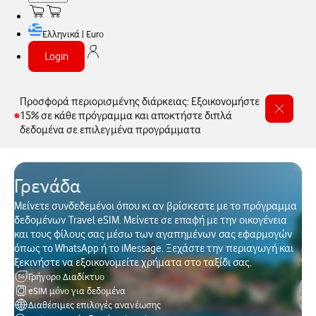
Ελληνικά | Euro
Login
Προσφορά περιορισμένης διάρκειας: Εξοικονομήστε
15% σε κάθε πρόγραμμα και αποκτήστε διπλά
δεδομένα σε επιλεγμένα προγράμματα
Γρενάδα
Μείνετε συνδεδεμένοι όπου κι αν βρίσκεστε με το πρόγραμμα
δεδομένων Travel eSIM. Μείνετε σε επαφή με την οικογένεια
και τους φίλους σας μέσω των αγαπημένων σας εφαρμογών
όπως το WhatsApp ή το iMessage. Ξεχάστε την περιαγωγή και
ξεκινήστε να εξοικονομείτε χρήματα στο ταξίδι σας.
Γρήγορο Διαδίκτυο
eSIM μόνο για δεδομένα
Διαθέσιμες επιλογές ανανέωσης