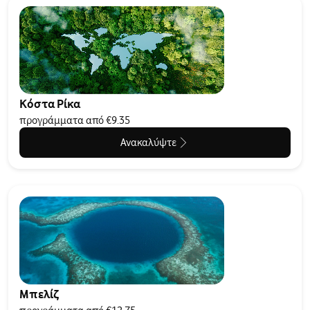
Κόστα Ρίκα
προγράμματα από €9.35
Ανακαλύψτε
Μπελίζ