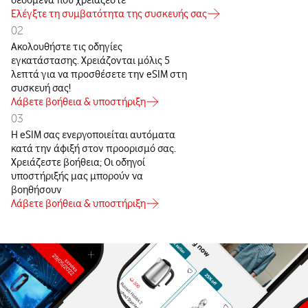
δεδομένα που χρειάζεστε
Ελέγξτε τη συμβατότητα της συσκευής σας
02
Ακολουθήστε τις οδηγίες
εγκατάστασης. Χρειάζονται μόλις 5
λεπτά για να προσθέσετε την eSIM στη
συσκευή σας!
Λάβετε βοήθεια & υποστήριξη
03
Η eSIM σας ενεργοποιείται αυτόματα
κατά την άφιξή στον προορισμό σας.
Χρειάζεστε βοήθεια; Οι οδηγοί
υποστήριξής μας μπορούν να
βοηθήσουν
Λάβετε βοήθεια & υποστήριξη