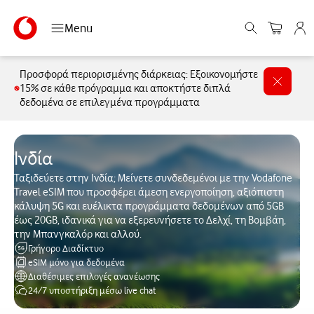
Menu
Προσφορά περιορισμένης διάρκειας: Εξοικονομήστε
15% σε κάθε πρόγραμμα και αποκτήστε διπλά
δεδομένα σε επιλεγμένα προγράμματα
Ινδία
Ταξιδεύετε στην Ινδία; Μείνετε συνδεδεμένοι με την Vodafone
Travel eSIM που προσφέρει άμεση ενεργοποίηση, αξιόπιστη
κάλυψη 5G και ευέλικτα προγράμματα δεδομένων από 5GB
έως 20GB, ιδανικά για να εξερευνήσετε το Δελχί, τη Βομβάη,
την Μπανγκαλόρ και αλλού.
Γρήγορο Διαδίκτυο
eSIM μόνο για δεδομένα
Διαθέσιμες επιλογές ανανέωσης
24/7 υποστήριξη μέσω live chat