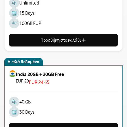
Unlimited
15 Days
100GB FUP
Προσθήκη στο καλάθι
Διπλά δεδομένα
India 20GB + 20GB Free
EUR 29
EUR 24.65
40 GB
30 Days