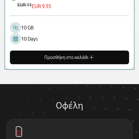
EUR 11
EUR 9.35
10 GB
10 Days
Προσθήκη στο καλάθι
Οφέλη