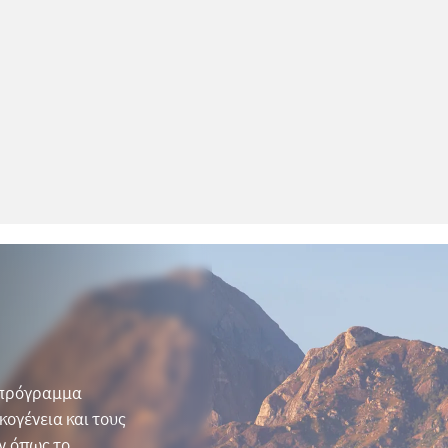
ο πρόγραμμα
κογένεια και τους
ν όπως το