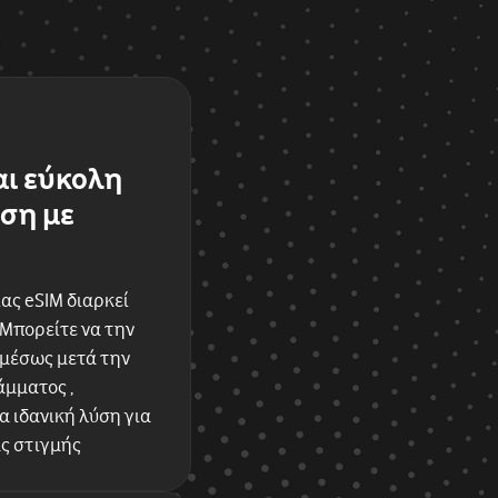
αι εύκολη
ση με
ας eSIM διαρκεί
 Μπορείτε να την
αμέσως μετά την
μματος ,
 ιδανική λύση για
ας στιγμής