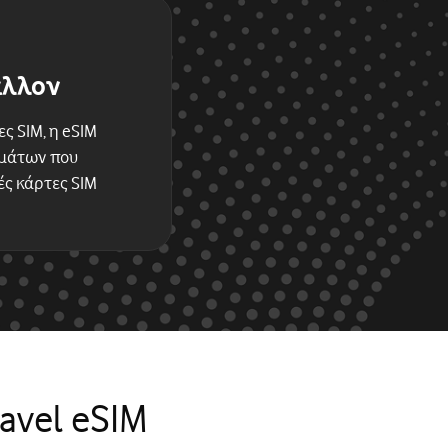
άλλον
ς SIM, η eSIM
μμάτων που
ές κάρτες SIM
avel eSIM