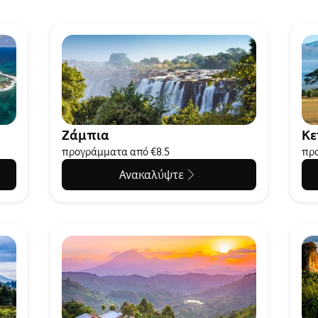
Ζάμπια
Κε
προγράμματα από €8.5
προ
Ανακαλύψτε