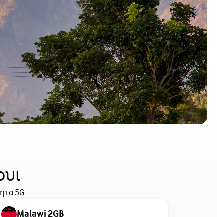
ουι
τητα 5G
Malawi 2GB