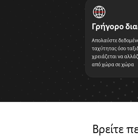
Γρήγορο δια
Απολαύστε δεδομέν
ταχύτητας όσο ταξιδ
χρειάζεται να αλλάζ
από χώρα σε χώρα
Βρείτε π