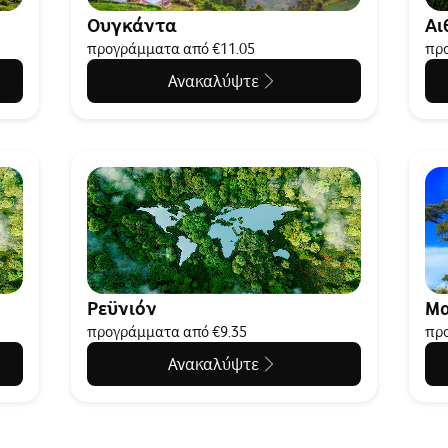
Ουγκάντα
Αι
προγράμματα από €11.05
προ
Ανακαλύψτε
Ρεϋνιόν
Μ
προγράμματα από €9.35
προ
Ανακαλύψτε