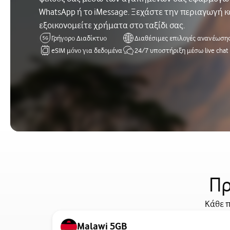
WhatsApp ή το iMessage. Ξεχάστε την περιαγωγή κ
εξοικονομείτε χρήματα στο ταξίδι σας.
Γρήγορο Διαδίκτυο
Διαθέσιμες επιλογές ανανέωση
eSIM μόνο για δεδομένα
24/7 υποστήριξη μέσω live chat
Πρ
Κάθε π
Malawi 5GB