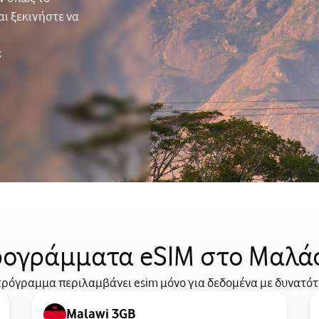
αι ξεκινήστε να
ς
ογράμματα eSIM στο Μαλά
ρόγραμμα περιλαμβάνει esim μόνο για δεδομένα με δυνατό
Malawi 3GB