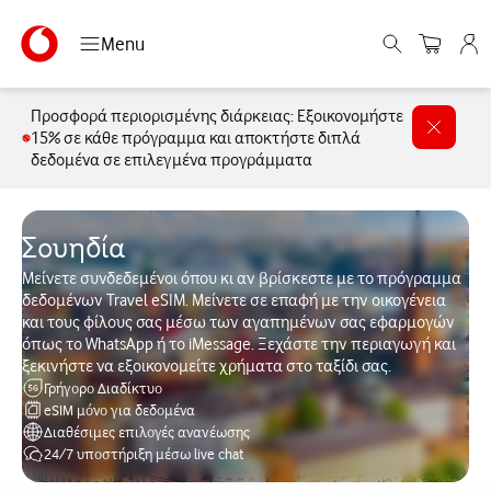
Menu
Προσφορά περιορισμένης διάρκειας: Εξοικονομήστε
15% σε κάθε πρόγραμμα και αποκτήστε διπλά
δεδομένα σε επιλεγμένα προγράμματα
Σουηδία
Μείνετε συνδεδεμένοι όπου κι αν βρίσκεστε με το πρόγραμμα
δεδομένων Travel eSIM. Μείνετε σε επαφή με την οικογένεια
και τους φίλους σας μέσω των αγαπημένων σας εφαρμογών
όπως το WhatsApp ή το iMessage. Ξεχάστε την περιαγωγή και
ξεκινήστε να εξοικονομείτε χρήματα στο ταξίδι σας.
Γρήγορο Διαδίκτυο
eSIM μόνο για δεδομένα
Διαθέσιμες επιλογές ανανέωσης
24/7 υποστήριξη μέσω live chat