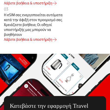
Λάβετε βοήθεια & υποστήριξη
03
Η eSIM σας ενεργοποιείται αυτόματα
κατά την άφιξή στον προορισμό σας.
Χρειάζεστε βοήθεια; Οι οδηγοί
υποστήριξής μας μπορούν να
βοηθήσουν
Λάβετε βοήθεια & υποστήριξη
Κατεβάστε την εφαρμογή Travel