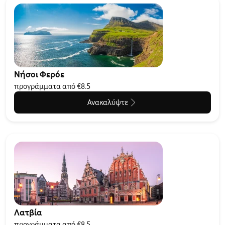
Νήσοι Φερόε
προγράμματα από €8.5
Ανακαλύψτε
Λατβία
προγράμματα από €8.5