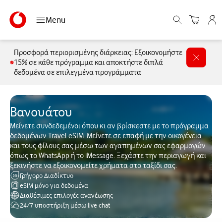
Menu
Προσφορά περιορισμένης διάρκειας: Εξοικονομήστε
15% σε κάθε πρόγραμμα και αποκτήστε διπλά
δεδομένα σε επιλεγμένα προγράμματα
Βανουάτου
Μείνετε συνδεδεμένοι όπου κι αν βρίσκεστε με το πρόγραμμα
δεδομένων Travel eSIM. Μείνετε σε επαφή με την οικογένεια
και τους φίλους σας μέσω των αγαπημένων σας εφαρμογών
όπως το WhatsApp ή το iMessage. Ξεχάστε την περιαγωγή και
ξεκινήστε να εξοικονομείτε χρήματα στο ταξίδι σας.
Γρήγορο Διαδίκτυο
eSIM μόνο για δεδομένα
Διαθέσιμες επιλογές ανανέωσης
24/7 υποστήριξη μέσω live chat