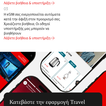
Λάβετε βοήθεια & υποστήριξη
03
Η eSIM σας ενεργοποιείται αυτόματα
κατά την άφιξή στον προορισμό σας.
Χρειάζεστε βοήθεια; Οι οδηγοί
υποστήριξής μας μπορούν να
βοηθήσουν
Λάβετε βοήθεια & υποστήριξη
Κατεβάστε την εφαρμογή Travel