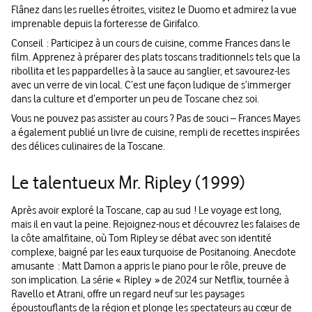
Flânez dans les ruelles étroites, visitez le Duomo et admirez la vue
imprenable depuis la forteresse de Girifalco.
Conseil : Participez à un cours de cuisine, comme Frances dans le
film. Apprenez à préparer des plats toscans traditionnels tels que la
ribollita et les pappardelles à la sauce au sanglier, et savourez-les
avec un verre de vin local. C’est une façon ludique de s’immerger
dans la culture et d’emporter un peu de Toscane chez soi.
Vous ne pouvez pas assister au cours ? Pas de souci – Frances Mayes
a également publié un livre de cuisine, rempli de recettes inspirées
des délices culinaires de la Toscane.
Le talentueux Mr. Ripley (1999)
Après avoir exploré la Toscane, cap au sud ! Le voyage est long,
mais il en vaut la peine. Rejoignez-nous et découvrez les falaises de
la côte amalfitaine, où Tom Ripley se débat avec son identité
complexe, baigné par les eaux turquoise de Positanoing. Anecdote
amusante : Matt Damon a appris le piano pour le rôle, preuve de
son implication. La série « Ripley » de 2024 sur Netflix, tournée à
Ravello et Atrani, offre un regard neuf sur les paysages
époustouflants de la région et plonge les spectateurs au cœur de