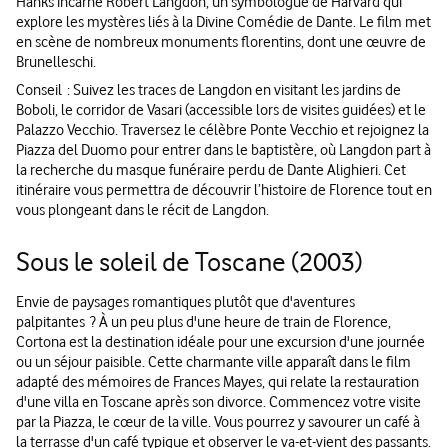
Hanks incarne Robert Langdon, un symbologue de Harvard qui
explore les mystères liés à la Divine Comédie de Dante. Le film met
en scène de nombreux monuments florentins, dont une œuvre de
Brunelleschi.
Conseil : Suivez les traces de Langdon en visitant les jardins de
Boboli, le corridor de Vasari (accessible lors de visites guidées) et le
Palazzo Vecchio. Traversez le célèbre Ponte Vecchio et rejoignez la
Piazza del Duomo pour entrer dans le baptistère, où Langdon part à
la recherche du masque funéraire perdu de Dante Alighieri. Cet
itinéraire vous permettra de découvrir l’histoire de Florence tout en
vous plongeant dans le récit de Langdon.
Sous le soleil de Toscane (2003)
Envie de paysages romantiques plutôt que d'aventures
palpitantes ? À un peu plus d'une heure de train de Florence,
Cortona est la destination idéale pour une excursion d'une journée
ou un séjour paisible. Cette charmante ville apparaît dans le film
adapté des mémoires de Frances Mayes, qui relate la restauration
d'une villa en Toscane après son divorce. Commencez votre visite
par la Piazza, le cœur de la ville. Vous pourrez y savourer un café à
la terrasse d'un café typique et observer le va-et-vient des passants.