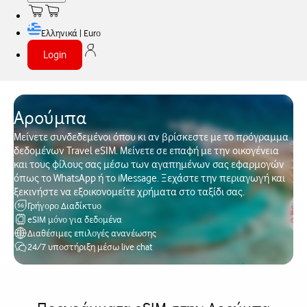
Ελληνικά | Euro
Login
Αρούμπα
Μείνετε συνδεδεμένοι όπου κι αν βρίσκεστε με το πρόγραμμα
δεδομένων Travel eSIM. Μείνετε σε επαφή με την οικογένεια
και τους φίλους σας μέσω των αγαπημένων σας εφαρμογών
όπως το WhatsApp ή το iMessage. Ξεχάστε την περιαγωγή και
ξεκινήστε να εξοικονομείτε χρήματα στο ταξίδι σας.
Γρήγορο Διαδίκτυο
eSIM μόνο για δεδομένα
Διαθέσιμες επιλογές ανανέωσης
24/7 υποστήριξη μέσω live chat