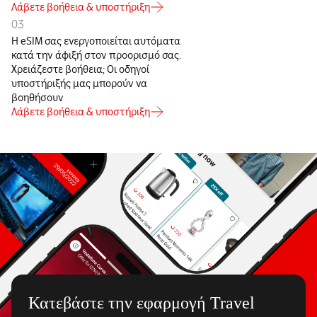
Λάβετε βοήθεια & υποστήριξη
03
Η eSIM σας ενεργοποιείται αυτόματα
κατά την άφιξή στον προορισμό σας.
Χρειάζεστε βοήθεια; Οι οδηγοί
υποστήριξής μας μπορούν να
βοηθήσουν
Λάβετε βοήθεια & υποστήριξη
Κατεβάστε την εφαρμογή Travel