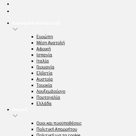
Κορυφαίοι προορισμοί
Ευρώπη
Μέση Ανατολή
Αφρική
Ισπανία
Ιταλία
Γερμανία
Ελβετία
Αυστρία
Τουρκία
Λουξεμβούργο
Πορτογαλία
Ελλάδα
Νομικά
Οροι και προϋποθέσεις
Πολιτική Απορρήτου
Πολιτική για τα cookie