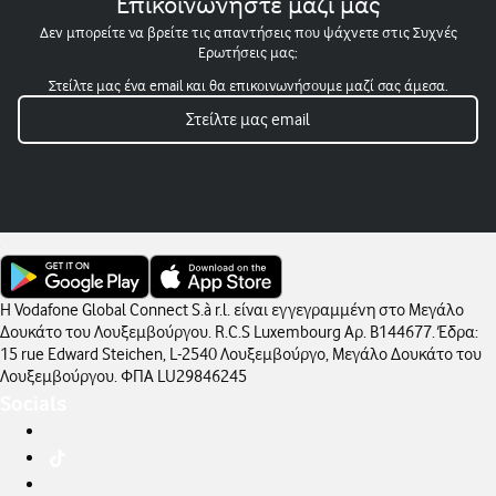
Επικοινωνήστε μαζί μας
Δεν μπορείτε να βρείτε τις απαντήσεις που ψάχνετε στις Συχνές
Ερωτήσεις μας;
Στείλτε μας ένα email και θα επικοινωνήσουμε μαζί σας άμεσα.
Στείλτε μας email
Η Vodafone Global Connect S.à r.l. είναι εγγεγραμμένη στο Μεγάλο
Δουκάτο του Λουξεμβούργου. R.C.S Luxembourg Αρ. B144677. Έδρα:
15 rue Edward Steichen, L-2540 Λουξεμβούργο, Μεγάλο Δουκάτο του
Λουξεμβούργου. ΦΠΑ LU29846245
Socials