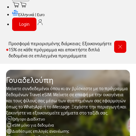
Ελληνικά | Euro
Login
Προσφορά περιορισμένης διάρκειας: Εξοικονομήστε
15% σε κάθε πρόγραμμα και αποκτήστε διπλά
δεδομένα σε επιλεγμένα προγράμματα
Γουαδελούπη
Μείνετε συνδεδεμένοι όπου κι αν βρίσκεστε με το πρόγραμμα
δεδομένων Travel eSIM. Μείνετε σε επαφή με την οικογένεια
και τους φίλους σας μέσω των αγαπημένων σας εφαρμογών
όπως το WhatsApp ή το iMessage. Ξεχάστε την περιαγωγή και
ξεκινήστε να εξοικονομείτε χρήματα στο ταξίδι σας.
Γρήγορο Διαδίκτυο
eSIM μόνο για δεδομένα
Διαθέσιμες επιλογές ανανέωσης