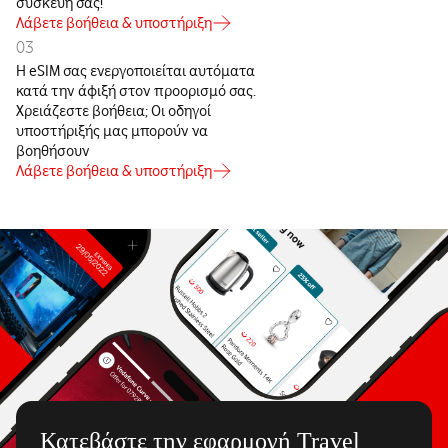
συσκευή σας!
Λάβετε βοήθεια & υποστήριξη
03
Η eSIM σας ενεργοποιείται αυτόματα
κατά την άφιξή στον προορισμό σας.
Χρειάζεστε βοήθεια; Οι οδηγοί
υποστήριξής μας μπορούν να
βοηθήσουν
Λάβετε βοήθεια & υποστήριξη
Κατεβάστε την εφαρμογή Travel