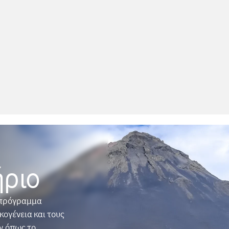
ριο
ο πρόγραμμα
κογένεια και τους
ν όπως το