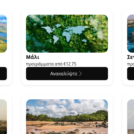
Μάλι
Σε
προγράμματα από €12.75
προ
Ανακαλύψτε