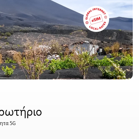
κρωτήριο
τητα 5G