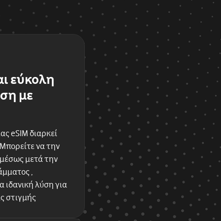
αι εύκολη
ση με
ας eSIM διαρκεί
 Μπορείτε να την
αμέσως μετά την
μματος ,
 ιδανική λύση για
ας στιγμής