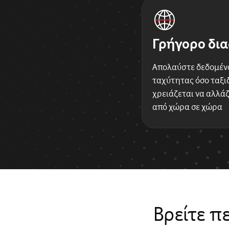
Γρήγορο δια
Απολαύστε δεδομέν
ταχύτητας όσο ταξιδ
χρειάζεται να αλλάζ
από χώρα σε χώρα
Βρείτε π