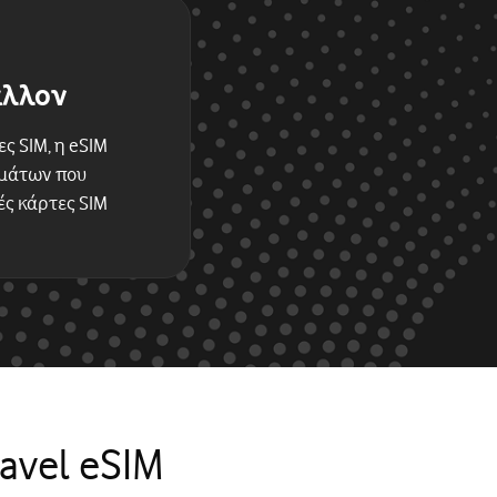
άλλον
ς SIM, η eSIM
μμάτων που
ές κάρτες SIM
avel eSIM