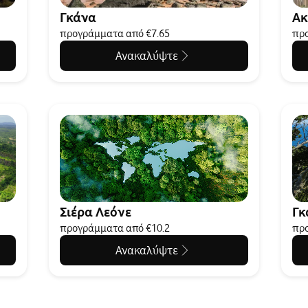
Γκάνα
Ακ
προγράμματα από €7.65
προ
Ανακαλύψτε
Σιέρα Λεόνε
Γκ
προγράμματα από €10.2
προ
Ανακαλύψτε