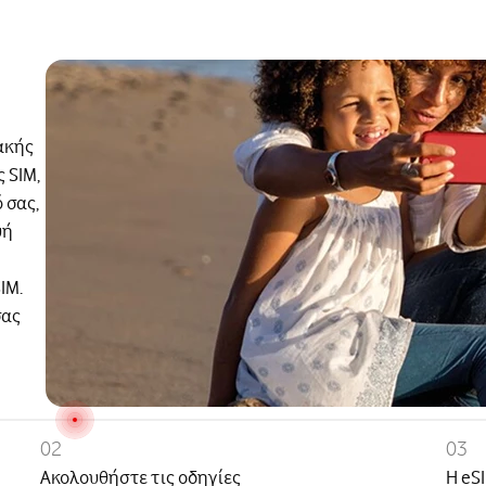
ακής
 SIM,
 σας,
υή
IM.
σας
02
03
Ακολουθήστε τις οδηγίες
Η eS