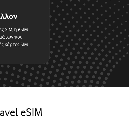
άλλον
ς SIM, η eSIM
μμάτων που
ές κάρτες SIM
avel eSIM