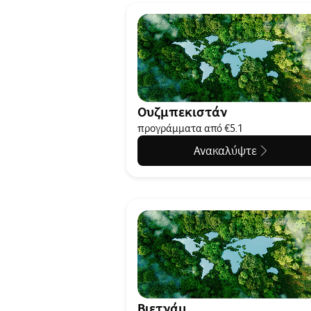
Ουζμπεκιστάν
προγράμματα από €5.1
Ανακαλύψτε
Βιετνάμ