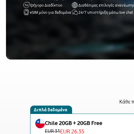
Γρήγορο Διαδίκτυο
Διαθέσιμες επιλογές ανανέωση
eSIM μόνο για δεδομένα
24/7 υποστήριξη μέσω live chat
Κάθε π
Διπλά δεδομένα
Chile 20GB + 20GB Free
EUR 31
EUR 26.35