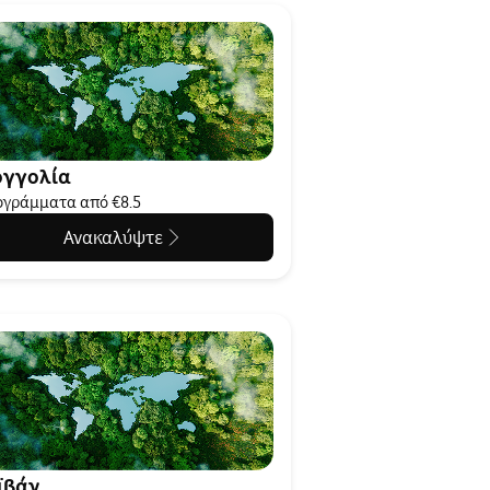
γγολία
γράμματα από €8.5
Ανακαλύψτε
ϊβάν