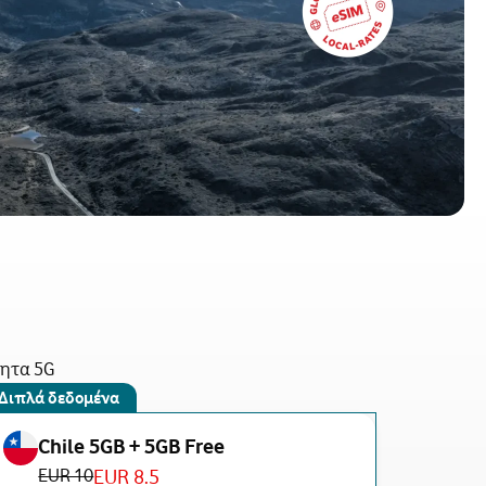
τητα 5G
Διπλά δεδομένα
Chile 5GB + 5GB Free
EUR 10
EUR 8.5