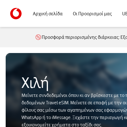
Αρχική σελίδα
Οι Προορισμοί μας
UE
Προσφορά περιορισμένης διάρκειας: Εξ
Χιλή
Μείνετε συνδεδεμένοι όπου κι αν βρίσκεστε με τ
δεδομένων Travel eSIM. Μείνετε σε επαφή με την οι
φίλους σας μέσω των αγαπημένων σας εφαρμογώ
WhatsApp ή το iMessage. Ξεχάστε την περιαγωγή κ
εξοικονομείτε χρήματα στο ταξίδι σας.