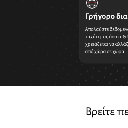
Γρήγορο δια
Απολαύστε δεδομέν
ταχύτητας όσο ταξιδ
χρειάζεται να αλλάζ
από χώρα σε χώρα
Βρείτε π