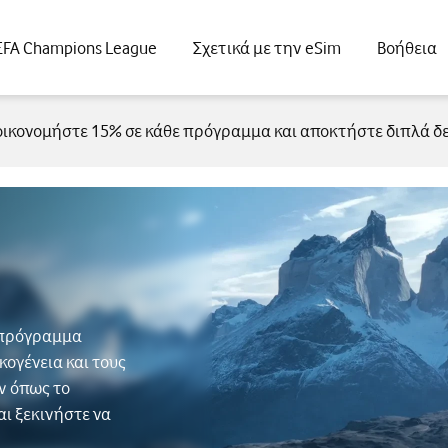
FA Champions League
Σχετικά με την eSim
Βοήθεια
οικονομήστε 15% σε κάθε πρόγραμμα και αποκτήστε διπλά 
ο πρόγραμμα
κογένεια και τους
ν όπως το
αι ξεκινήστε να