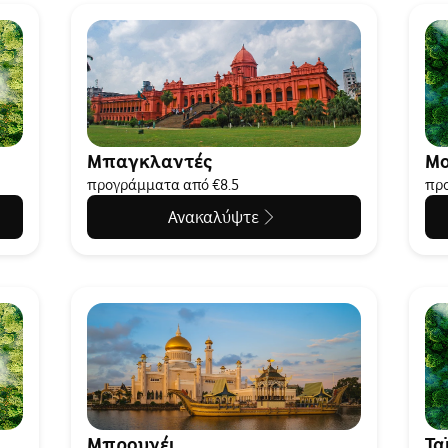
Μπαγκλαντές
Μο
προγράμματα από €8.5
προ
Ανακαλύψτε
Μπρουνέι
Τα