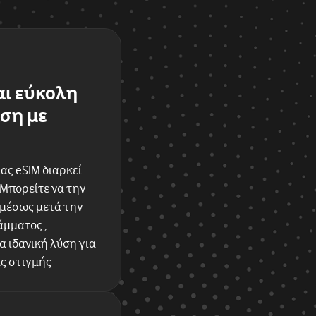
αι εύκολη
ση με
ας eSIM διαρκεί
 Μπορείτε να την
αμέσως μετά την
μματος ,
 ιδανική λύση για
ας στιγμής