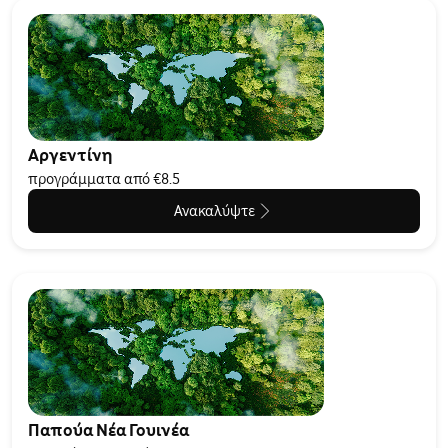
Αργεντίνη
προγράμματα από €8.5
Ανακαλύψτε
Παπούα Νέα Γουινέα