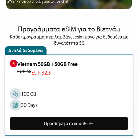
24/7 υποστήριξη μέσω live chat
Προγράμματα eSIM για το Βιετνάμ
Κάθε πρόγραμμα περιλαμβάνει esim μόνο για δεδομένα με
δυνατότητα 5G
Διπλά δεδομένα
Vietnam 50GB + 50GB Free
EUR 38
EUR 32.3
100 GB
30 Days
Προσθήκη στο καλάθι