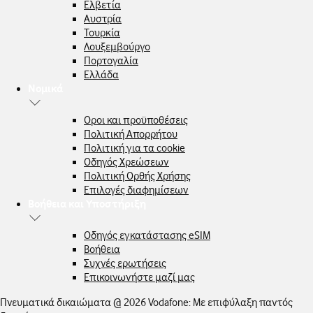
Ελβετία
Αυστρία
Τουρκία
Λουξεμβούργο
Πορτογαλία
Ελλάδα
Νομικά
Οροι και προϋποθέσεις
Πολιτική Απορρήτου
Πολιτική για τα cookie
Οδηγός Χρεώσεων
Πολιτική Ορθής Χρήσης
Επιλογές διαφημίσεων
Βοήθεια και Υποστήριξη
Οδηγός εγκατάστασης eSIM
Βοήθεια
Συχνές ερωτήσεις
Επικοινωνήστε μαζί μας
Πνευματικά δικαιώματα @ 2026 Vodafone: Με επιφύλαξη παντός