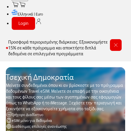
Ελληνικά | Euro
Login
Προσφορά περιορισμένης διάρκειας: Εξοικονομήστε
15% σε κάθε πρόγραμμα και αποκτήστε διπλά
δεδομένα σε επιλεγμένα προγράμματα
Τσεχική Δημοκρατία
Μείνετε συνδεδεμένοι όπου κι αν βρίσκεστε με το πρόγραμμα
δεδομένων Travel eSIM. Μείνετε σε επαφή με την οικογένεια
και τους φίλους σας μέσω των αγαπημένων σας εφαρμογών
όπως το WhatsApp ή το iMessage. Ξεχάστε την περιαγωγή και
ξεκινήστε να εξοικονομείτε χρήματα στο ταξίδι σας.
Γρήγορο Διαδίκτυο
eSIM μόνο για δεδομένα
Διαθέσιμες επιλογές ανανέωσης