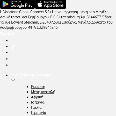
Η Vodafone Global Connect S.à r.l. είναι εγγεγραμμένη στο Μεγάλο
Δουκάτο του Λουξεμβούργου. R.C.S Luxembourg Αρ. B144677. Έδρα:
15 rue Edward Steichen, L-2540 Λουξεμβούργο, Μεγάλο Δουκάτο του
Λουξεμβούργου. ΦΠΑ LU29846245
Socials
Κορυφαίοι προορισμοί
Ευρώπη
Μέση Ανατολή
Αφρική
Ισπανία
Ιταλία
Γερμανία