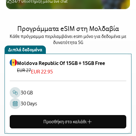
24/7 υποστήριξη μέσω live chat
Προγράμματα eSIM στη Μολδαβία
Κάθε πρόγραμμα περιλαμβάνει esim μόνο για δεδομένα με
δυνατότητα 5G
Διπλά δεδομένα
Moldova Republic Of 15GB + 15GB Free
EUR 27
EUR 22.95
30 GB
30 Days
Προσθήκη στο καλάθι