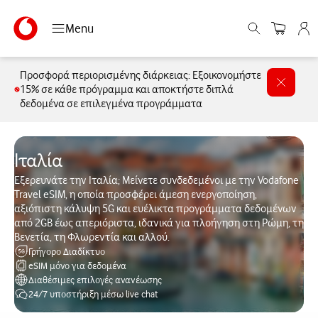
Menu
Προσφορά περιορισμένης διάρκειας: Εξοικονομήστε
15% σε κάθε πρόγραμμα και αποκτήστε διπλά
δεδομένα σε επιλεγμένα προγράμματα
Ιταλία
Εξερευνάτε την Ιταλία; Μείνετε συνδεδεμένοι με την Vodafone
Travel eSIM, η οποία προσφέρει άμεση ενεργοποίηση,
αξιόπιστη κάλυψη 5G και ευέλικτα προγράμματα δεδομένων
από 2GB έως απεριόριστα, ιδανικά για πλοήγηση στη Ρώμη, τη
Βενετία, τη Φλωρεντία και αλλού.
Γρήγορο Διαδίκτυο
eSIM μόνο για δεδομένα
Διαθέσιμες επιλογές ανανέωσης
24/7 υποστήριξη μέσω live chat