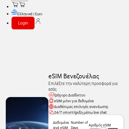
Ελληνικά | Euro
Login
eSIM Βενεζουέλας
Επιλέξτε την καλύτερη προσφορά για
εσάς
Γρήγορο Διαδίκτυο
eSIM μόνο για δεδομένα
Διαθέσιμες επιλογές ανανέωσης
24/7 υποστήριξη μέσω live chat
Δεδομένα
Number of
Αριθμός eSIM
ανά eSIM
Days