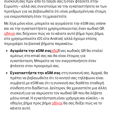
συσκευή σας πριν από το ταξίδι σας ή όταν φτάσετε στην
Ευρώπη – αλλά σας συνιστούμε να την εγκαταστήσετε εκ των
προτέρων για να βεβαιωθείτε ότι είναι ρυθμισμένη και έτοιμη
για ενεργοποίηση όταν τη χρειαστείτε.
Με λίγα μόνο κλικ, μπορείτε να αγοράσετε την eSIM σας online
και να την εγκαταστήσετε χρησιμοποιώντας έναν κωδικό QR.
οδηγοί
σας δείχνουν πώς να το κάνετε αυτό βήμα προς βήμα,
είτε χρησιμοποιείτε iOS είτε Android, αλλά έχουμε επίσης
περιγράψει τα βασικά βήματα παρακάτω.
Αγοράστε την eSIM σας
εδώ
Ένας κωδικός QR θα σταλεί
αμέσως στο email σας και θα είναι έτοιμος για
εγκατάσταση. Μπορείτε να τον ενεργοποιήσετε όταν
φτάσετε στον προορισμό σας.
Εγκαταστήστε την eSIM σας
στη συσκευή σας. Αρχικά, θα
πρέπει να βεβαιωθείτε ότι το κινητό σας τηλέφωνο είναι
συμβατό με eSIM και ότι η συσκευή σας διαθέτει σταθερή
σύνδεση στο διαδίκτυο. Δεύτερον, θα χρειαστείτε μια άλλη
συσκευή για να σαρώσετε τον κωδικό QR που θα λάβετε
μέσω email. Η εγκατάσταση είναι γρήγορη και εύκολη – οι
οδηγίες βήμα προς βήμα
οδηγοί
θα σας δείξει πώς να το
κάνετε αυτό.