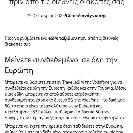
πριν από τις διεθνείς διακοπές σας
25 Οκτωβρίου 2025
5 λεπτά ανάγνωσης
Πώς να ρυθμίσετε ένα
eSIM ταξιδιού
πριν από τις διεθνείς
διακοπές σας.
Μείνετε συνδεδεμένοι σε όλη την
Ευρώπη
Μπορείτε να βασιστείτε στην Travel eSIM της Vodafone για να
συνδεθείτε σε όλη την Ευρώπη, καθώς και στην Τουρκία. Μέσω
μίας eSIM, μπορείτε να απολαύσετε απρόσκοπτη
συνδεσιμότητα χάρη στο δίκτυο 5G της Vodafone – το δικό μας
5G, το οποίο είναι το μεγαλύτερο στην Ευρώπη και
περιλαμβάνει 332 πόλεις, καθώς και τα δίκτυα 5G των
συνεργατών περιαγωγής μας που επεκτείνουν αυτήν τη λίστα.
Μπορείτε να έχετε την ηρεμία όταν ταξιδεύετε στην Ευρώπη,
καθώς θα είστε συνδεδεμένοι όταν προσγειωθείτε, χωρίς την