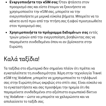
Ενεργοποιήστε την eSIM σας:
Όταν φτάσετε στον
προορισμό σας και είστε έτοιμοι να ξεκινήσετε να
χρησιμοποιείτε την eSIM σας, μπορείτε να την
ενεργοποιήσετε με μερικά εύκολα βήματα. Μπορείτε να το
κάνετε αυτό πριν από την πτήση σας ή αφού προσγειωθείτε
στον προορισμό σας.
Χρησιμοποιήστε το πρόγραμμα δεδομένων σας
εντός
τριών μηνών από την ενεργοποίηση, βοηθώντας σας να
παραμένετε συνδεδεμένοι όπου κι αν βρίσκεστε στην
Ευρώπη.
Καλά ταξίδια!
Τα ταξίδια στο εξωτερικό δεν σημαίνει πλέον ότι πρέπει να
εγκαταλείπετε τη συνδεσιμότητα. Χάρη στην τεχνολογία Travel
eSIM της Vodafone, μπορείτε να χρησιμοποιείτε το τηλέφωνό
σας στην Ευρώπη όπως ακριβώς στο σπίτι σας. Είναι εύκολο να
το εγκαταστήσετε και σας προσφέρει την ηρεμία ότι θα
παραμείνετε συνδεδεμένοι στο αξιόπιστο ευρωπαϊκό δίκτυο
της Vodafone – ώστε να μπορείτε να χαλαρώσετε και να
απολαύσετε το ταξίδι σας.