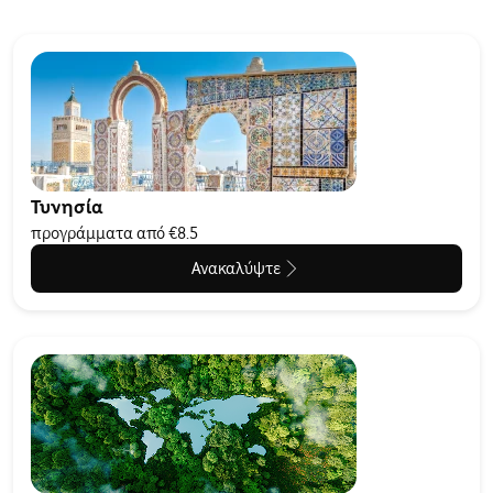
Τυνησία
προγράμματα από €8.5
Ανακαλύψτε