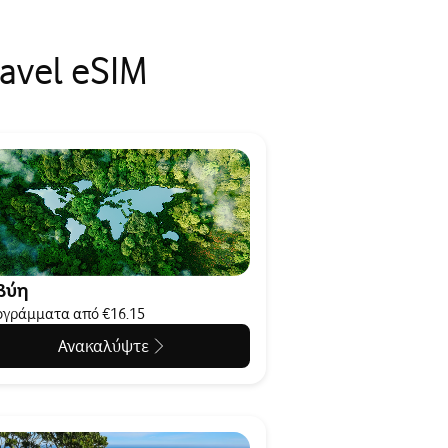
avel eSIM
βύη
γράμματα από €16.15
Ανακαλύψτε