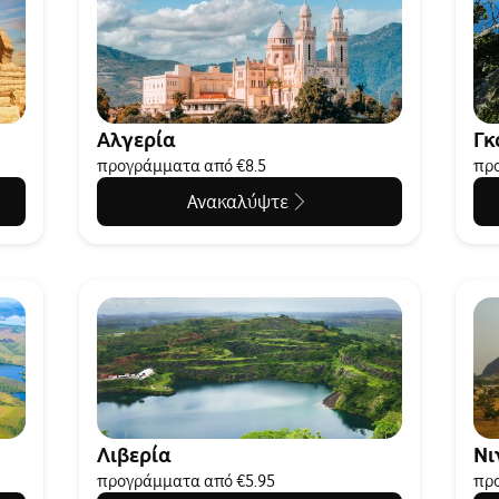
Αλγερία
Γκ
προγράμματα από €8.5
προ
Ανακαλύψτε
Λιβερία
Νι
προγράμματα από €5.95
προ