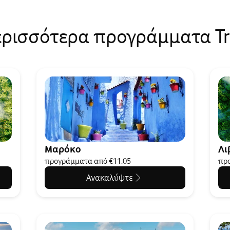
ερισσότερα προγράμματα Tr
Μαρόκο
Λι
προγράμματα από €11.05
προ
Ανακαλύψτε