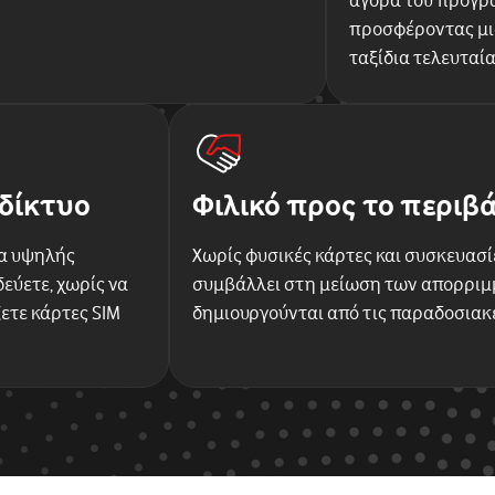
αγορά του προγρά
προσφέροντας μια
ταξίδια τελευταί
δίκτυο
Φιλικό προς το περιβ
α υψηλής
Χωρίς φυσικές κάρτες και συσκευασίε
εύετε, χωρίς να
συμβάλλει στη μείωση των απορρι
ετε κάρτες SIM
δημιουργούνται από τις παραδοσιακ