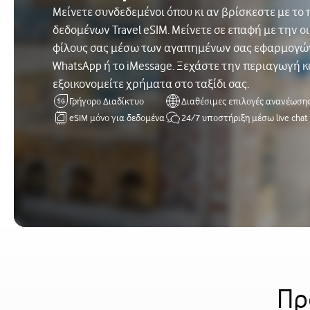
Μείνετε συνδεδεμένοι όπου κι αν βρίσκεστε με τ
δεδομένων Travel eSIM. Μείνετε σε επαφή με την οι
φίλους σας μέσω των αγαπημένων σας εφαρμογώ
WhatsApp ή το iMessage. Ξεχάστε την περιαγωγή κ
εξοικονομείτε χρήματα στο ταξίδι σας.
Γρήγορο Διαδίκτυο
Διαθέσιμες επιλογές ανανέωση
eSIM μόνο για δεδομένα
24/7 υποστήριξη μέσω live chat
Πρ