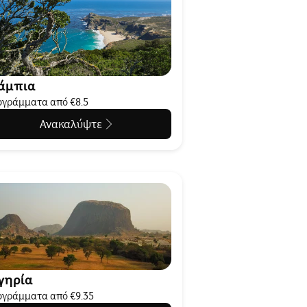
άμπια
γράμματα από €8.5
Ανακαλύψτε
γηρία
γράμματα από €9.35