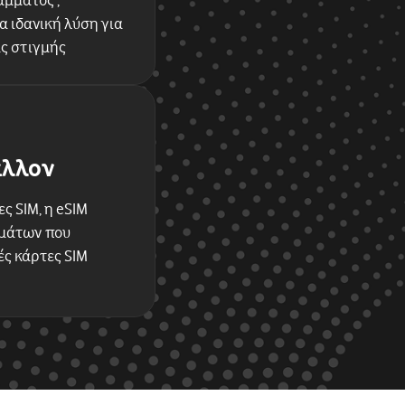
μματος ,
 ιδανική λύση για
ας στιγμής
άλλον
ς SIM, η eSIM
μμάτων που
ές κάρτες SIM