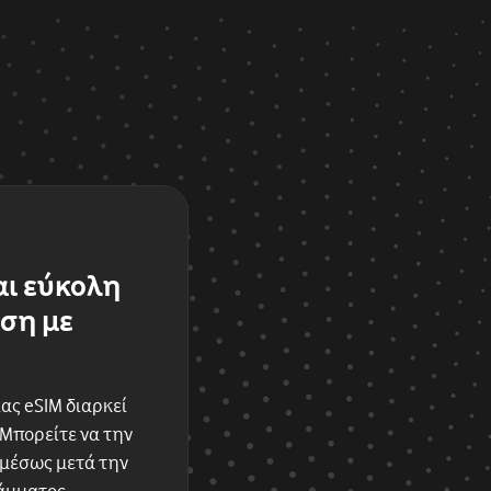
αι εύκολη
ση με
ας eSIM διαρκεί
 Μπορείτε να την
αμέσως μετά την