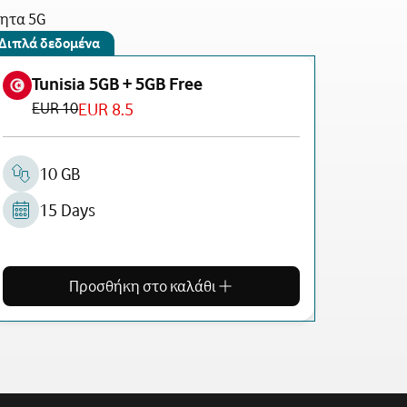
τητα 5G
Διπλά δεδομένα
Tunisia 5GB + 5GB Free
EUR 10
EUR 8.5
10 GB
15 Days
Προσθήκη στο καλάθι