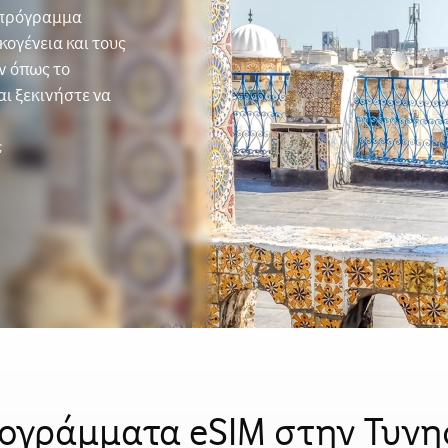
ο πρόγραμμα
κογένεια και τους
ν όπως το
αι ξεκινήστε να
ς
ογράμματα eSIM στην Τυνη