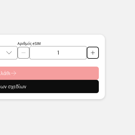
Αριθμός eSIM
αλάθι
ρων σχεδίων