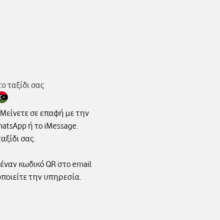
ο ταξίδι σας
 Μείνετε σε επαφή με την
tsApp ή το iMessage.
αξίδι σας.
 έναν κωδικό QR στο email
οποιείτε την υπηρεσία.