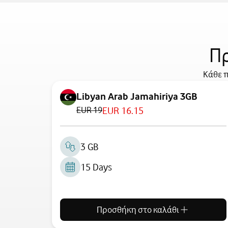
Πρ
Κάθε π
Libyan Arab Jamahiriya 3GB
EUR 19
EUR 16.15
3 GB
15 Days
Προσθήκη στο καλάθι