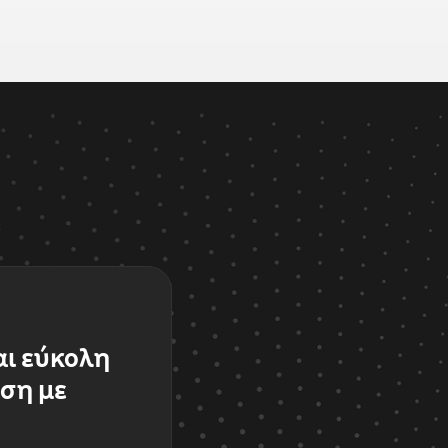
αι εύκολη
ση με