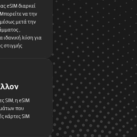
ας eSIM διαρκεί
 Μπορείτε να την
αμέσως μετά την
μματος ,
 ιδανική λύση για
ας στιγμής
άλλον
ς SIM, η eSIM
μμάτων που
ές κάρτες SIM