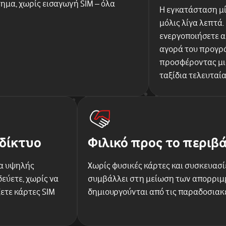
ημα, χωρίς εισαγωγή SIM – όλα
Η εγκατάσταση μί
μόλις λίγα λεπτά.
ενεργοποιήσετε 
αγορά του προγρά
προσφέροντας μια
ταξίδια τελευταί
δίκτυο
Φιλικό προς το περιβ
α υψηλής
Χωρίς φυσικές κάρτες και συσκευασίε
εύετε, χωρίς να
συμβάλλει στη μείωση των απορρι
ετε κάρτες SIM
δημιουργούνται από τις παραδοσιακ