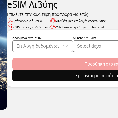
eSIM Λιβύης
Επιλέξτε την καλύτερη προσφορά για εσάς
Γρήγορο Διαδίκτυο
Διαθέσιμες επιλογές ανανέωσης
eSIM μόνο για δεδομένα
24/7 υποστήριξη μέσω live chat
Δεδομένα ανά eSIM
Number of Days
Προσθήκη στο κ
Εμφάνιση περισσότε