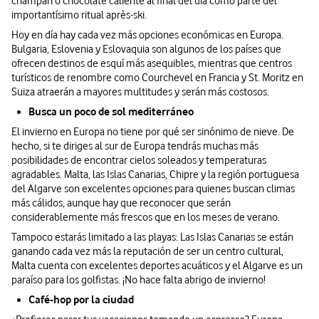
champán o chocolate caliente al final del día como parte del
importantísimo ritual après-ski.
Hoy en día hay cada vez más opciones económicas en Europa.
Bulgaria, Eslovenia y Eslovaquia son algunos de los países que
ofrecen destinos de esquí más asequibles, mientras que centros
turísticos de renombre como Courchevel en Francia y St. Moritz en
Suiza atraerán a mayores multitudes y serán más costosos.
Busca un poco de sol mediterráneo
El invierno en Europa no tiene por qué ser sinónimo de nieve. De
hecho, si te diriges al sur de Europa tendrás muchas más
posibilidades de encontrar cielos soleados y temperaturas
agradables. Malta, las Islas Canarias, Chipre y la región portuguesa
del Algarve son excelentes opciones para quienes buscan climas
más cálidos, aunque hay que reconocer que serán
considerablemente más frescos que en los meses de verano.
Tampoco estarás limitado a las playas: Las Islas Canarias se están
ganando cada vez más la reputación de ser un centro cultural,
Malta cuenta con excelentes deportes acuáticos y el Algarve es un
paraíso para los golfistas. ¡No hace falta abrigo de invierno!
Café-hop por la ciudad