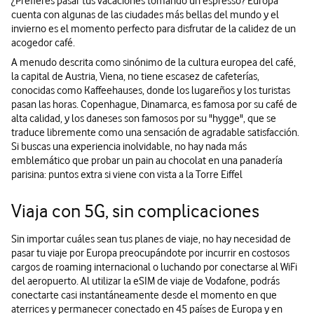
¿Prefieres pasar tus vacaciones tomando un espresso? Europa
cuenta con algunas de las ciudades más bellas del mundo y el
invierno es el momento perfecto para disfrutar de la calidez de un
acogedor café.
A menudo descrita como sinónimo de la cultura europea del café,
la capital de Austria, Viena, no tiene escasez de cafeterías,
conocidas como Kaffeehauses, donde los lugareños y los turistas
pasan las horas. Copenhague, Dinamarca, es famosa por su café de
alta calidad, y los daneses son famosos por su "hygge", que se
traduce libremente como una sensación de agradable satisfacción.
Si buscas una experiencia inolvidable, no hay nada más
emblemático que probar un pain au chocolat en una panadería
parisina: puntos extra si viene con vista a la Torre Eiffel
Viaja con 5G, sin complicaciones
Sin importar cuáles sean tus planes de viaje, no hay necesidad de
pasar tu viaje por Europa preocupándote por incurrir en costosos
cargos de roaming internacional o luchando por conectarse al WiFi
del aeropuerto. Al utilizar la eSIM de viaje de Vodafone, podrás
conectarte casi instantáneamente desde el momento en que
aterrices y permanecer conectado en 45 países de Europa y en